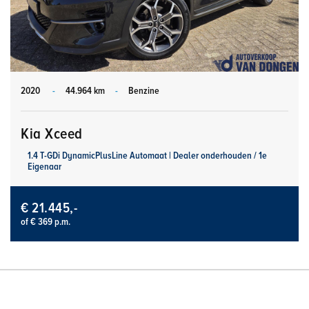
2020
-
44.964 km
-
Benzine
Kia Xceed
1.4 T-GDi DynamicPlusLine Automaat | Dealer onderhouden / 1e
Eigenaar
€ 21.445,-
of € 369 p.m.