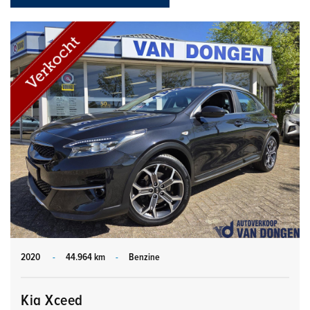
2020
-
44.964 km
-
Benzine
Kia Xceed